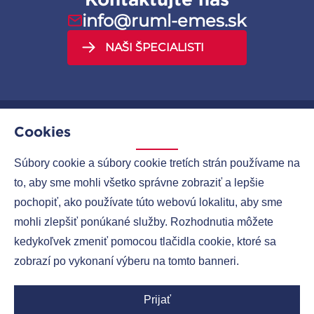
info@ruml-emes.sk
NAŠI ŠPECIALISTI
Cookies
MENU
Súbory cookie a súbory cookie tretích strán používame na
to, aby sme mohli všetko správne zobraziť a lepšie
SPOLOČNOSTI
pochopiť, ako používate túto webovú lokalitu, aby sme
KONTAKTY
mohli zlepšiť ponúkané služby. Rozhodnutia môžete
kedykoľvek zmeniť pomocou tlačidla cookie, ktoré sa
zobrazí po vykonaní výberu na tomto banneri.
Ruml Group LinkedIn
Prijať