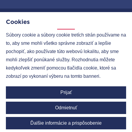
Cookies
MENU
Súbory cookie a súbory cookie tretích strán používame na
to, aby sme mohli všetko správne zobraziť a lepšie
SPOLOČNOSTI
pochopiť, ako používate túto webovú lokalitu, aby sme
KONTAKTY
mohli zlepšiť ponúkané služby. Rozhodnutia môžete
kedykoľvek zmeniť pomocou tlačidla cookie, ktoré sa
zobrazí po vykonaní výberu na tomto banneri.
Ruml Group LinkedIn
Prijať
Odmietnuť
Copyright © 2026
Ruml-group.cz
| Všetky práva vyhradené.
Ďalšie informácie a prispôsobenie
MirandaMedia Group s.r.o.