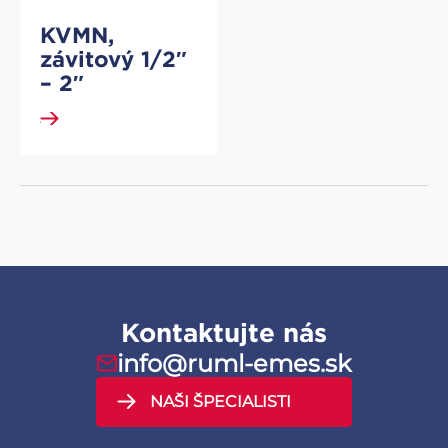
KVMN,
závitový 1/2″
– 2″
DETAIL
Kontaktujte nás
info@ruml-emes.sk
NAŠI ŠPECIALISTI