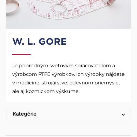
W. L. GORE
Je popredným svetovým spracovateľom a
výrobcom PTFE výrobkov. Ich výrobky nájdete
v medicíne, strojárstve, odevnom priemysle,
ale aj kozmickom výskume.
Kategórie
Tesniace dosky W.L.GORE