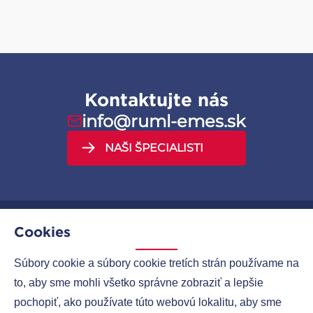
Tesniace pásky W.L.GORE
UPG (Serie 800) univerzálne tesnenie
W.L.GORE
Kontaktujte nás
info@ruml-emes.sk
NAŠI ŠPECIALISTI
Cookies
MENU
Súbory cookie a súbory cookie tretích strán používame na
to, aby sme mohli všetko správne zobraziť a lepšie
SPOLOČNOSTI
pochopiť, ako používate túto webovú lokalitu, aby sme