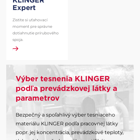
KLINGER®
Expert
Zistite si uťahovací
moment pre správne
dotiahnutie prírubového
spoja.
DETAIL
Výber tesnenia KLINGER
podľa prevádzkovej látky a
parametrov
Bezpečný a spoľahlivý výber tesniaceho
materiálu KLINGER podľa pracovnej látky
popr. jej koncentrácia, prevádzkové teploty,