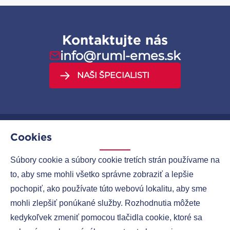
Kontaktujte nás
info@ruml-emes.sk
NAŠI ŠPECIALISTI
Cookies
MENU
Súbory cookie a súbory cookie tretích strán používame na
to, aby sme mohli všetko správne zobraziť a lepšie
SPOLOČNOSTI
pochopiť, ako používate túto webovú lokalitu, aby sme
KONTAKTY
mohli zlepšiť ponúkané služby. Rozhodnutia môžete
kedykoľvek zmeniť pomocou tlačidla cookie, ktoré sa