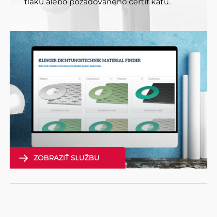
tlaku alebo požadovaného certifikátu.
ZOBRAZIŤ SLUŽBU