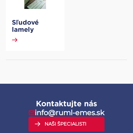
Sľudové
lamely
DETAIL
Kontaktujte nás
info@ruml-emes.sk
NAŠI ŠPECIALISTI