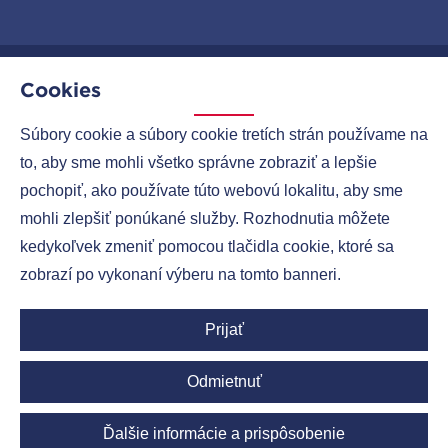
Cookies
MENU
Súbory cookie a súbory cookie tretích strán používame na
to, aby sme mohli všetko správne zobraziť a lepšie
SPOLOČNOSTI
pochopiť, ako používate túto webovú lokalitu, aby sme
KONTAKTY
mohli zlepšiť ponúkané služby. Rozhodnutia môžete
kedykoľvek zmeniť pomocou tlačidla cookie, ktoré sa
zobrazí po vykonaní výberu na tomto banneri.
Ruml Group LinkedIn
Prijať
Odmietnuť
Copyright © 2026
Ruml-group.cz
| Všetky práva vyhradené.
Ďalšie informácie a prispôsobenie
MirandaMedia Group s.r.o.